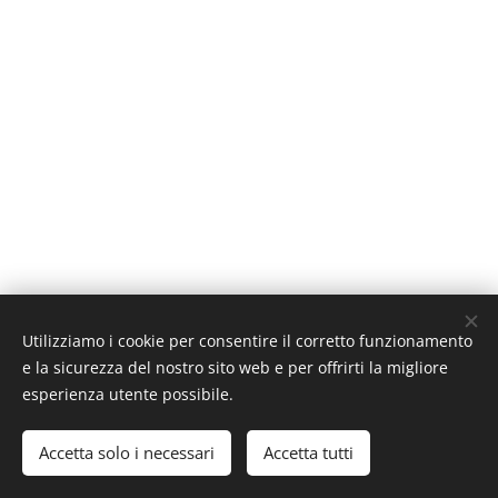
Utilizziamo i cookie per consentire il corretto funzionamento
e la sicurezza del nostro sito web e per offrirti la migliore
esperienza utente possibile.
Sito web creato da Centro dell' Incisione
Cookies
Accetta solo i necessari
Accetta tutti